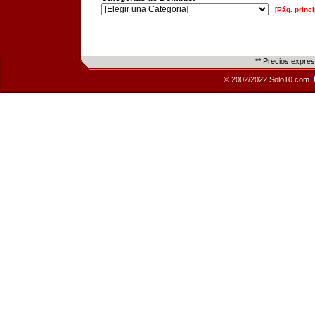
[Pág. princi
** Precios expre
© 2002/2022 Solo10.com