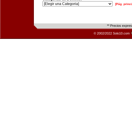
[Pág. princi
** Precios expre
© 2002/2022 Solo10.com