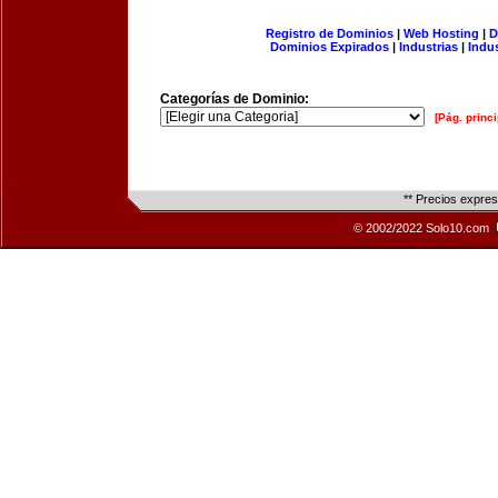
Registro de Dominios
|
Web Hosting
|
D
Dominios Expirados
|
Industrias
|
Indu
Categorías de Dominio:
[Pág. princi
** Precios expre
© 2002/2022 Solo10.com