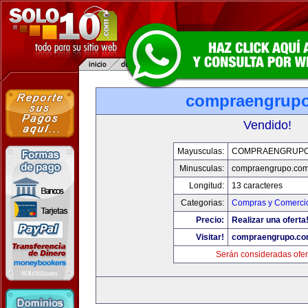
compraengrup
Vendido!
Mayusculas:
COMPRAENGRUPO
Minusculas:
compraengrupo.co
Longitud:
13 caracteres
Categorias:
Compras y Comercio
Precio:
Realizar una oferta
Visitar!
compraengrupo.c
Serán consideradas ofer