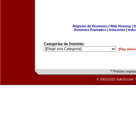
Registro de Dominios
|
Web Hosting
|
D
Dominios Expirados
|
Industrias
|
Indu
Categorías de Dominio:
[Pág. princi
** Precios expre
© 2002/2022 Solo10.com