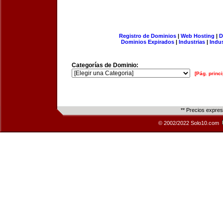
Registro de Dominios
|
Web Hosting
|
D
Dominios Expirados
|
Industrias
|
Indu
Categorías de Dominio:
[Pág. princi
** Precios expre
© 2002/2022 Solo10.com