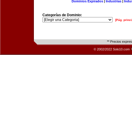
Dominios Expirados
|
Industrias
|
Indu
Categorías de Dominio:
[Pág. princi
** Precios expre
© 2002/2022 Solo10.com