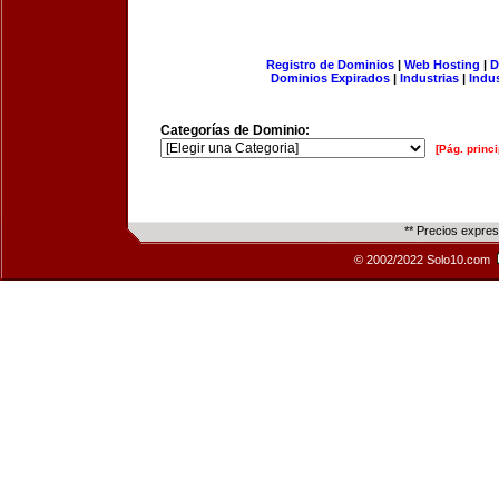
Registro de Dominios
|
Web Hosting
|
D
Dominios Expirados
|
Industrias
|
Indu
Categorías de Dominio:
[Pág. princi
** Precios expre
© 2002/2022 Solo10.com