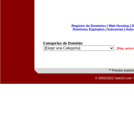
Registro de Dominios
|
Web Hosting
|
D
Dominios Expirados
|
Industrias
|
Indu
Categorías de Dominio:
[Pág. princi
** Precios expre
© 2002/2022 Solo10.com