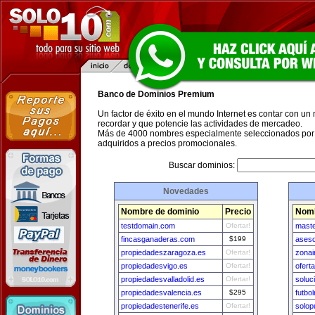
Banco de Dominios Premium
Un factor de éxito en el mundo Internet es contar con un
recordar y que potencie las actividades de mercadeo.
Más de 4000 nombres especialmente seleccionados por 
adquiridos a precios promocionales.
Buscar dominios:
Novedades
Nombre de dominio
Precio
Nomb
testdomain.com
Ofertar!
maste
fincasganaderas.com
$199
aseso
propiedadeszaragoza.es
Ofertar!
zonai
propiedadesvigo.es
Ofertar!
ofert
propiedadesvalladolid.es
Ofertar!
soluc
propiedadesvalencia.es
$295
futbo
propiedadestenerife.es
Ofertar!
solop