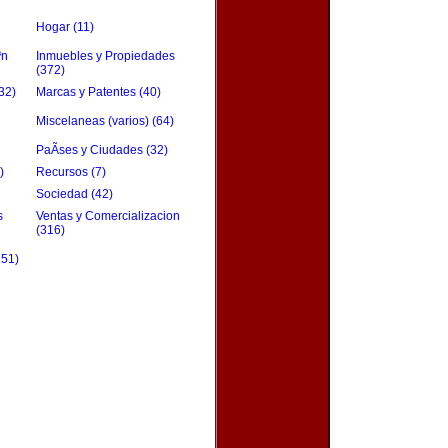
Hogar (11)
³n
Inmuebles y Propiedades
(372)
32)
Marcas y Patentes (40)
Miscelaneas (varios) (64)
PaÃ­ses y Ciudades (32)
)
Recursos (7)
Sociedad (42)
s
Ventas y Comercializacion
(316)
151)