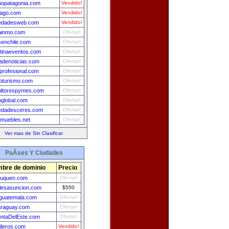
mopatagonia.com
Vendido!
pago.com
Vendido!
iedadesweb.com
Vendido!
ainmo.com
Ofertar!
enchile.com
Ofertar!
tinaeventos.com
Ofertar!
adenoticias.com
Ofertar!
rofesional.com
Ofertar!
oturismo.com
Ofertar!
ltorespymes.com
Ofertar!
oglobal.com
Ofertar!
edadesceres.com
Ofertar!
nmuebles.net
Ofertar!
Ver mas de Sin Clasificar
PaÃ­ses Y Ciudades
bre de dominio
Precio
euquen.com
Ofertar!
lesasuncion.com
$550
guatemala.com
Ofertar!
araguay.com
Ofertar!
ntaDelEste.com
Ofertar!
ileros.com
Vendido!