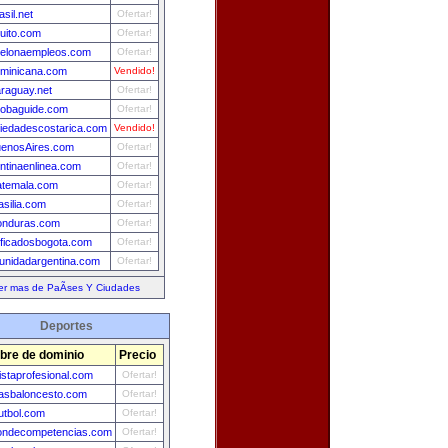
asil.net
Ofertar!
uito.com
Ofertar!
celonaempleos.com
Ofertar!
minicana.com
Vendido!
raguay.net
Ofertar!
obaguide.com
Ofertar!
iedadescostarica.com
Vendido!
uenosAires.com
Ofertar!
ntinaenlinea.com
Ofertar!
atemala.com
Ofertar!
asilia.com
Ofertar!
onduras.com
Ofertar!
ificadosbogota.com
Ofertar!
nidadargentina.com
Ofertar!
er mas de PaÃ­ses Y Ciudades
Deportes
re de dominio
Precio
listaprofesional.com
Ofertar!
iasbaloncesto.com
Ofertar!
utbol.com
Ofertar!
iondecompetencias.com
Ofertar!