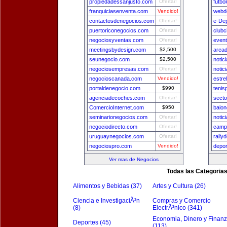
propiedadessanjusto.com
Ofertar!
futbo
franquiciasenventa.com
Vendido!
webde
contactosdenegocios.com
Ofertar!
e-De
puertoriconegocios.com
Ofertar!
clubc
negociosyventas.com
Ofertar!
even
meetingsbydesign.com
$2,500
area
seunegocio.com
$2,500
notic
negociosempresas.com
Ofertar!
notic
negocioscanada.com
Vendido!
estre
portaldenegocio.com
$990
tenis
agenciadecoches.com
Ofertar!
secto
ComercioInternet.com
$950
balon
seminarionegocios.com
Ofertar!
notic
negociodirecto.com
Ofertar!
camp
uruguaynegocios.com
Ofertar!
rally
negociospro.com
Vendido!
depo
Ver mas de Negocios
Todas las Categoria
Alimentos y Bebidas (37)
Artes y Cultura (26)
Ciencia e InvestigaciÃ³n
Compras y Comercio
(8)
ElectrÃ³nico (341)
Economia, Dinero y Finan
Deportes (45)
(113)