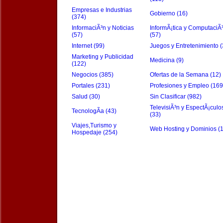
Empresas e Industrias
Gobierno (16)
(374)
InformaciÃ³n y Noticias
InformÃ¡tica y ComputaciÃ
(57)
(57)
Internet (99)
Juegos y Entretenimiento (
Marketing y Publicidad
Medicina (9)
(122)
Negocios (385)
Ofertas de la Semana (12)
Portales (231)
Profesiones y Empleo (169
Salud (30)
Sin Clasificar (982)
TelevisiÃ³n y EspectÃ¡culo
TecnologÃ­a (43)
(33)
Viajes,Turismo y
Web Hosting y Dominios (
Hospedaje (254)