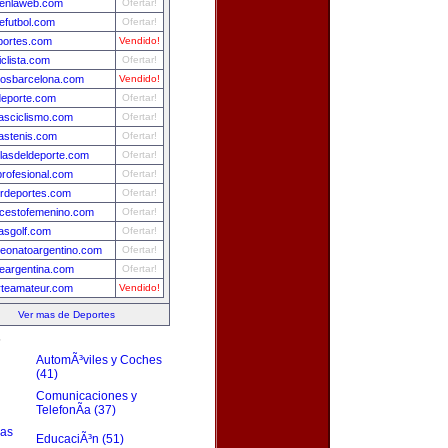
lenlaweb.com
Ofertar!
futbol.com
Ofertar!
portes.com
Vendido!
iclista.com
Ofertar!
tosbarcelona.com
Vendido!
deporte.com
Ofertar!
iasciclismo.com
Ofertar!
iastenis.com
Ofertar!
llasdeldeporte.com
Ofertar!
profesional.com
Ofertar!
rdeportes.com
Ofertar!
cestofemenino.com
Ofertar!
iasgolf.com
Ofertar!
eonatoargentino.com
Ofertar!
deargentina.com
Ofertar!
rteamateur.com
Vendido!
Ver mas de Deportes
s
AutomÃ³viles y Coches
(41)
Comunicaciones y
TelefonÃ­a (37)
zas
EducaciÃ³n (51)