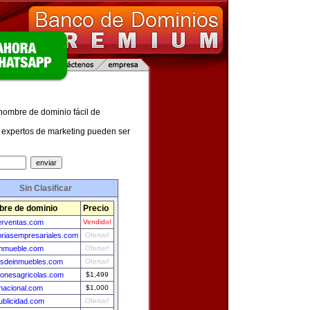
 nombre de dominio fácil de
expertos de marketing pueden ser
Sin Clasificar
re de dominio
Precio
rventas.com
Vendido!
riasempresariales.com
Ofertar!
nmueble.com
Ofertar!
asdeinmuebles.com
Ofertar!
ionesagricolas.com
$1,499
lnacional.com
$1,000
ublicidad.com
Ofertar!