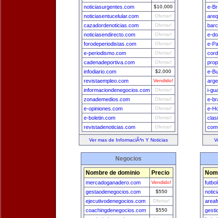
noticiasurgentes.com
$10,000
e-Br
noticiasentucelular.com
Ofertar!
areq
cazadordenoticias.com
Ofertar!
bar
noticiasendirecto.com
Ofertar!
e-do
forodeperiodistas.com
Ofertar!
e-Pa
e-periodismo.com
Ofertar!
cord
cadenadeportiva.com
Ofertar!
prop
infodiario.com
$2,000
e-B
revistaempleo.com
Vendido!
arge
informaciondenegocios.com
Ofertar!
i-gu
zonademedios.com
Ofertar!
e-br
e-opiniones.com
Ofertar!
e-H
e-boletin.com
Ofertar!
clas
revistadenoticias.com
Ofertar!
comu
Ver mas de InformaciÃ³n Y Noticias
V
Negocios
Nombre de dominio
Precio
Nomb
mercadoganadero.com
Vendido!
futbo
gestaodenegocios.com
$550
notic
ejecutivodenegocios.com
Ofertar!
areaf
coachingdenegocios.com
$550
gest