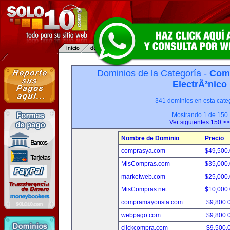
Dominios de la Categoría -
Com
ElectrÃ³nico
341 dominios en esta categ
Mostrando 1 de 150
Ver siguientes 150 >>
Nombre de Dominio
Precio
comprasya.com
$49,500
MisCompras.com
$35,000
marketweb.com
$25,000
MisCompras.net
$10,000
compramayorista.com
$9,800.
webpago.com
$9,800.
clickcompra.com
$9,500.